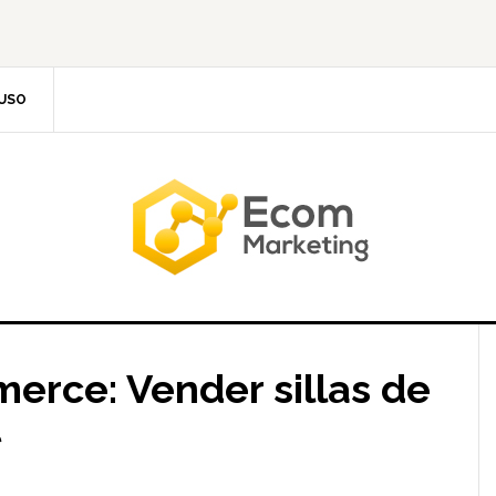
 USO
erce: Vender sillas de
t