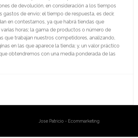
iones de devolución, en consideración a los tiempos
s gastos de envío; el tiempo de respuesta, es decir,
dan en contestarnos, ya que habrá tiendas que
s varias horas; la gama de productos o número de
as que trabajan nuestros competidores, analizando,
nas en las que aparece la tienda; y, un valor práctico
nte, que obtendremos con una media ponderada de las
Jose Patricio - Ecommarketing