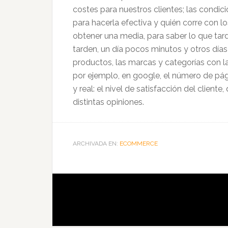
costes para nuestros clientes; las condic
para hacerla efectiva y quién corre con lo
obtener una media, para saber lo que tar
tarden, un día pocos minutos y otros día
productos, las marcas y categorías con l
por ejemplo, en google, el número de pági
y real: el nivel de satisfacción del clie
distintas opiniones.
ARCHIVADA EN:
ECOMMERCE